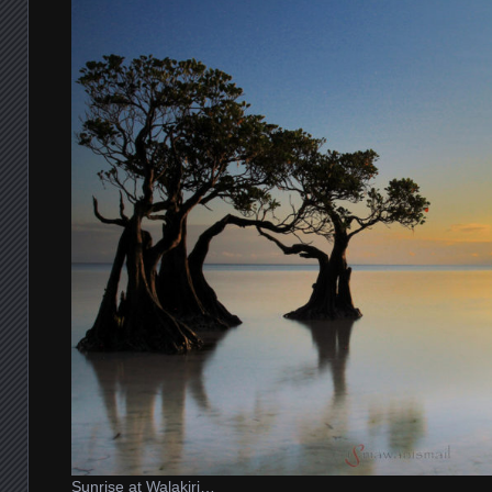
Sunrise at Walakiri…