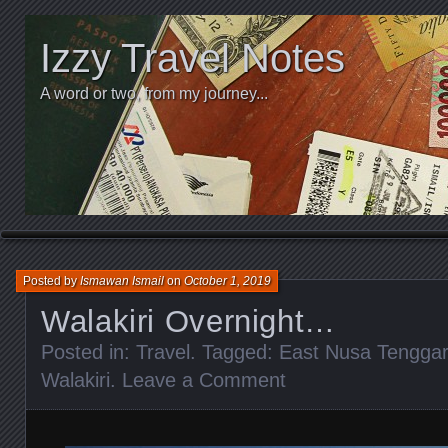
Izzy Travel Notes
A word or two, from my journey...
Posted by
Ismawan Ismail
on
October 1, 2019
Walakiri Overnight…
Posted in:
Travel
. Tagged:
East Nusa Tengga
Walakiri
.
Leave a Comment